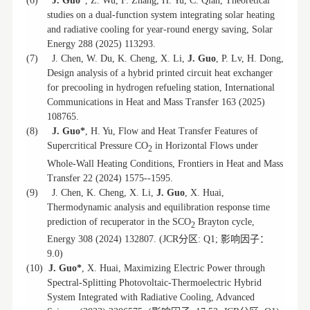
(6)
J. Guo*
, Z. Wu, F. Zhang, H. Yu, C. Qian, Theoretical
studies on a dual-function system integrating solar heating
and radiative cooling for year-round energy saving, Solar
Energy 288 (2025) 113293.
(7)
J. Chen, W. Du, K. Cheng, X. Li,
J. Guo
, P. Lv, H. Dong,
Design analysis of a hybrid printed circuit heat exchanger
for precooling in hydrogen refueling station, International
Communications in Heat and Mass Transfer 163 (2025)
108765.
(8)
J. Guo*
, H. Yu, Flow and Heat Transfer Features of
Supercritical Pressure CO
in Horizontal Flows under
2
Whole-Wall Heating Conditions, Frontiers in Heat and Mass
Transfer 22 (2024) 1575--1595.
(9)
J. Chen, K. Cheng, X. Li,
J. Guo
, X. Huai,
Thermodynamic analysis and equilibration response time
prediction of recuperator in the SCO
Brayton cycle,
2
分区
影响因子：
Energy 308 (2024) 132807. (JCR
: Q1;
9.0)
(10)
J. Guo*
, X. Huai, Maximizing Electric Power through
Spectral-Splitting Photovoltaic-Thermoelectric Hybrid
System Integrated with Radiative Cooling, Advanced