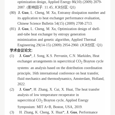
optimization design, Applied Energy 86(10) (2009) 2079-
影响因子
分区
2087. (
: 11.45; JCR
: Q1)
(80)
J. Guo
, L. Cheng, M. Xu, Entransy dissipation number and
its application to heat exchanger performance evaluation,
Chinese Science Bulletin 54(15) (2009) 2708-2713.
(81)
J. Guo
, L. Cheng, M. Xu, Optimization design of shell-
and-tube heat exchanger by entropy generation
minimization and genetic algorithm, Applied Thermal
分区
Engineering 29(14-15) (2009) 2954-2960. (JCR
: Q1)
学术会议论文
:
(1)
J. Guo*
, J. Song, K.S. Pervunin, C.N. Markides, Heat
exchanger arrangements in supercritical CO
Brayton cycle
2
systems: an analysis based on the distribution coordination
principle, 16th international conference on heat transfer,
fluid mechanics and thermodynamics, Amsterdam, Holland,
2022.
(2)
J. Guo*
, H. Zhang, X. Cui, X. Huai, The heat transfer
analysis of low temperature recuperator in
supercritical CO
Brayton cycle, Applied Energy
2
Symposium: MIT A+B, Boston, USA, 2019.
(3)
H. Zhang, K. Cheng, X. Huai*,
J. Guo
, Performance