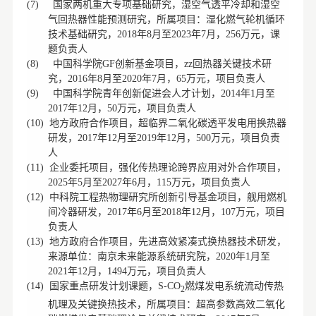
国家两机重大专项基础研究，湿空气透平冷却和湿空
(7)
气回热器性能预测研究，所属项目：湿化燃气轮机循环
技术基础研究，
年
月至
年
月，
万元，课
2018
8
2023
7
256
题负责人
中国科学院
创新基金项目，
回热器关键技术研
(8)
GF
zz
究，
年
月至
年
月，
万元，项目负责人
2016
8
2020
7
65
中国科学院青年创新促进会人才计划，
年
月至
(9)
2014
1
年
月，
万元，项目负责人
2017
12
50
地方政府合作项目，超临界二氧化碳透平发电用换热器
(10)
研发，
年
月至
年
月，
万元，项目负责
2017
12
2019
12
500
人
企业委托项目，强化传热理论跨界应用对外合作项目，
(11)
年
月至
年
月，
万元，项目负责人
2025
5
2027
6
115
中科院工程热物理研究所创新引导基金项目，舰用燃机
(12)
间冷器研发，
年
月至
年
月，
万元，项目
2017
6
2018
12
107
负责人
地方政府合作项目，先进高效紧凑式换热器技术研发，
(13)
来源单位：南京未来能源系统研究院，
年
月至
2020
1
年
月，
万元，项目负责人
2021
12
1494
国家重点研发计划课题，
燃煤发电系统流动传热
(14)
S-CO
2
机理及关键换热技术，所属项目：超高参数高效二氧化