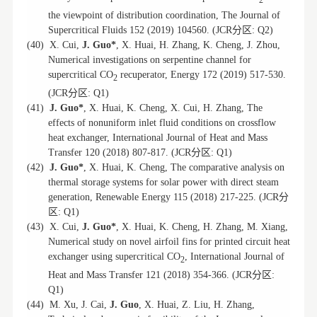
2
the viewpoint of distribution coordination, The Journal of
分区
Supercritical Fluids 152 (2019) 104560. (JCR
: Q2)
(40)
X. Cui,
J. Guo*
, X. Huai, H. Zhang, K. Cheng, J. Zhou,
Numerical investigations on serpentine channel for
supercritical CO
recuperator, Energy 172 (2019) 517-530.
2
分区
(JCR
: Q1)
(41)
J. Guo*
, X. Huai, K. Cheng, X. Cui, H. Zhang, The
effects of nonuniform inlet fluid conditions on crossflow
heat exchanger, International Journal of Heat and Mass
分区
Transfer 120 (2018) 807-817. (JCR
: Q1)
(42)
J. Guo*
, X. Huai, K. Cheng, The comparative analysis on
thermal storage systems for solar power with direct steam
分
generation, Renewable Energy 115 (2018) 217-225. (JCR
区
: Q1)
(43)
X. Cui,
J. Guo*
, X. Huai, K. Cheng, H. Zhang, M. Xiang,
Numerical study on novel airfoil fins for printed circuit heat
exchanger using supercritical CO
, International Journal of
2
分区
Heat and Mass Transfer 121 (2018) 354-366. (JCR
:
Q1)
(44)
M. Xu, J. Cai,
J. Guo
, X. Huai, Z. Liu, H. Zhang,