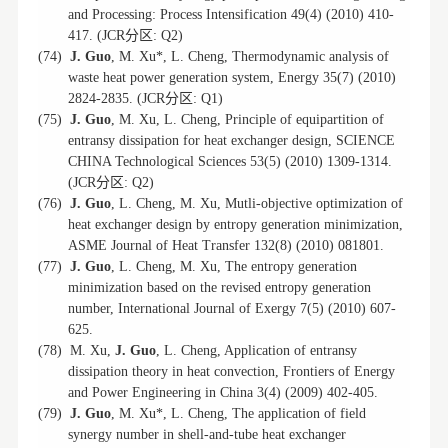
and Processing: Process Intensification 49(4) (2010) 410-
分区
417. (JCR
: Q2)
(74)
J. Guo
, M. Xu*, L. Cheng, Thermodynamic analysis of
waste heat power generation system, Energy 35(7) (2010)
分区
2824-2835. (JCR
: Q1)
(75)
J. Guo
, M. Xu, L. Cheng, Principle of equipartition of
entransy dissipation for heat exchanger design, SCIENCE
CHINA Technological Sciences 53(5) (2010) 1309-1314.
分区
(JCR
: Q2)
(76)
J. Guo
, L. Cheng, M. Xu, Mutli-objective optimization of
heat exchanger design by entropy generation minimization,
ASME Journal of Heat Transfer 132(8) (2010) 081801.
(77)
J. Guo
, L. Cheng, M. Xu, The entropy generation
minimization based on the revised entropy generation
number, International Journal of Exergy 7(5) (2010) 607-
625.
(78)
M. Xu,
J. Guo
, L. Cheng, Application of entransy
dissipation theory in heat convection, Frontiers of Energy
and Power Engineering in China 3(4) (2009) 402-405.
(79)
J. Guo
, M. Xu*, L. Cheng, The application of field
synergy number in shell-and-tube heat exchanger