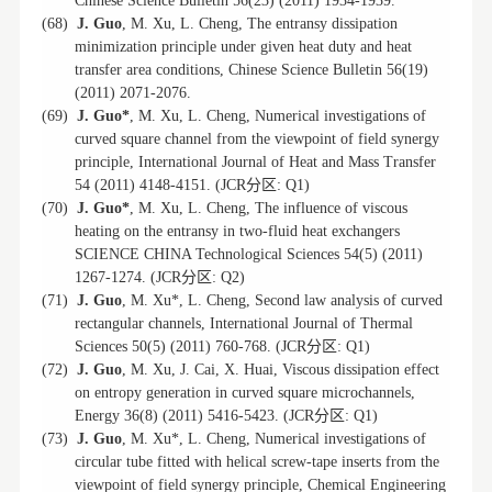
Chinese Science Bulletin 56(23) (2011) 1934-1939.
(68)
J. Guo
, M. Xu, L. Cheng, The entransy dissipation
minimization principle under given heat duty and heat
transfer area conditions, Chinese Science Bulletin 56(19)
(2011) 2071-2076.
(69)
J. Guo*
, M. Xu, L. Cheng, Numerical investigations of
curved square channel from the viewpoint of field synergy
principle, International Journal of Heat and Mass Transfer
分区
54 (2011) 4148-4151. (JCR
: Q1)
(70)
J. Guo*
, M. Xu, L. Cheng, The influence of viscous
heating on the entransy in two-fluid heat exchangers
SCIENCE CHINA Technological Sciences 54(5) (2011)
分区
1267-1274. (JCR
: Q2)
(71)
J. Guo
, M. Xu*, L. Cheng, Second law analysis of curved
rectangular channels, International Journal of Thermal
分区
Sciences 50(5) (2011) 760-768. (JCR
: Q1)
(72)
J. Guo
, M. Xu, J. Cai, X. Huai, Viscous dissipation effect
on entropy generation in curved square microchannels,
分区
Energy 36(8) (2011) 5416-5423. (JCR
: Q1)
(73)
J. Guo
, M. Xu*, L. Cheng, Numerical investigations of
circular tube fitted with helical screw-tape inserts from the
viewpoint of field synergy principle, Chemical Engineering