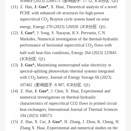
影响因子
分区
Science (2023) 2206575.
(
: 17.52; JCR
: Q1)
(11)
Z. Han,
J. Guo*
, X. Huai, Theoretical analysis of a novel
PCHE with enhanced rib structures for high-power
supercritical CO
Brayton cycle system based on solar
2
分区
energy, Energy 270 (2023) 126928. (JCR
: Q1)
(12)
J. Guo*
, J. Song, S. Narayan, K.S. Pervunin, C.N.
Markides, Numerical investigation of the thermal-hydraulic
performance of horizontal supercritical CO
flows with
2
half-wall heat-flux conditions, Energy 264 (2023) 125845.
分区
(JCR
: Q1)
(13)
J. Guo*,
Maximizing uninterrupted solar electricity in
spectral-splitting photovoltaic-thermal systems integrated
with CO
battery, Journal of Energy Storage 66 (2023)
2
影响因子
分区
107402. (
: 8.907; JCR
: Q1)
(14)
Z. Han,
J. Guo*
, J. Chen, X. Huai, Experimental and
numerical investigations on thermal-hydraulic
characteristics of supercritical CO2 flows in printed circuit
heat exchangers, International Journal of Thermal Sciences
194 (2023) 108573.
(15)
Z. Han, X. Cui,
J. Guo*
, H. Zhang, J. Zhou, K. Cheng, H.
Zhang X. Huai, Experimental and numerical studies on the