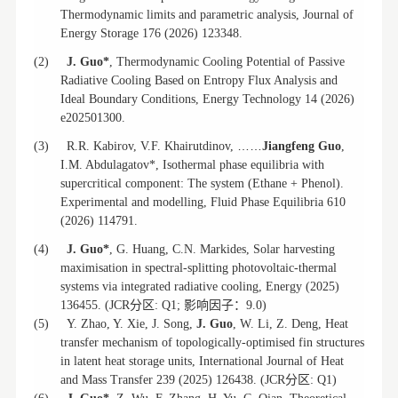
Thermodynamic limits and parametric analysis, Journal of
Energy Storage 176 (2026) 123348.
(2)
J. Guo*
, Thermodynamic Cooling Potential of Passive
Radiative Cooling Based on Entropy Flux Analysis and
Ideal Boundary Conditions, Energy Technology 14 (2026)
e202501300.
……
(3)
R.R. Kabirov, V.F. Khairutdinov,
Jiangfeng Guo
,
I.M. Abdulagatov*, Isothermal phase equilibria with
supercritical component: The system (Ethane + Phenol).
Experimental and modelling, Fluid Phase Equilibria 610
(2026) 114791.
(4)
J. Guo*
, G. Huang, C.N. Markides, Solar harvesting
maximisation in spectral-splitting photovoltaic-thermal
systems via integrated radiative cooling, Energy (2025)
分区
影响因子：
136455. (JCR
: Q1;
9.0)
(5)
Y. Zhao, Y. Xie, J. Song,
J. Guo
, W. Li, Z. Deng, Heat
transfer mechanism of topologically-optimised fin structures
in latent heat storage units, International Journal of Heat
分区
and Mass Transfer 239 (2025) 126438. (JCR
: Q1)