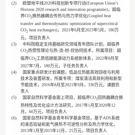
欧盟地平线
科技创新专项行动
(2)
2020
(European Union’s
，超临
Horizon 2020 research and innovation programme)
界
换热器耦合传热与热力学优化
CO
(Coupled heat
2
transfer and thermodynamic optimization of supercritical
，
年
月至
年
月，
万
CO
heat exchangers)
2021
6
2023
5
180
2
元，项目负责人
中科院稳定支持基础研究领域青年团队计划，超临界
(3)
热惯性理论与热
流
材
控协同技术，所属项目：超
CO
-
-
-
2
临界
工质低碳能源动力系统新体系，
年
月至
CO
2022
8
2
年
月，
万元，子任务负责人
2027
7
180
国家重点研发计划课题，低品位热能高效回收与利用
(4)
技术及装置研发，所属专项：煤炭清洁高效利用和新型
节能技术，
年
月至
年
月，
万元，课题负
2016
8
2021
9
330
责人
国家自然科学基金面上项目，超临界
回热器耦合换
(5)
CO
2
热特性及优化设计方法研究，
年
月至
年
2017
1
2020
12
月，
万元，项目负责人
60
国家自然科学基金青年科学基金项目，基于
系统
(6)
ADS
的液态铅铋和氦气换热不可逆性分析及热力学优化，
年
月至
年
月，
万元，项目负责人
2013
1
2015
12
25