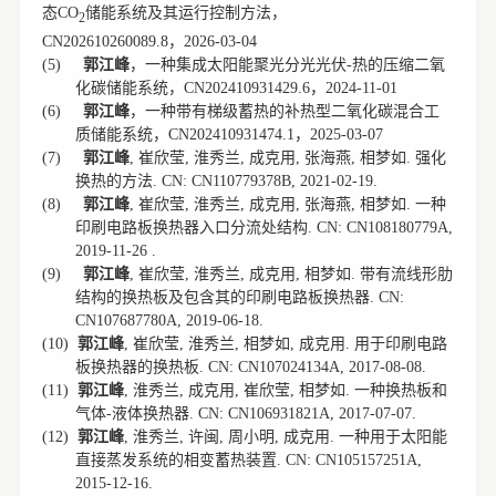
态
储能系统及其运行控制方法，
CO
2
，
CN202610260089.8
2026-03-04
郭江峰
，一种集成太阳能聚光分光光伏
热的压缩二氧
(5)
-
化碳储能系统，
，
CN202410931429.6
2024-11-01
郭江峰
，一种带有梯级蓄热的补热型二氧化碳混合工
(6)
质储能系统，
，
CN202410931474.1
2025-03-07
郭江峰
崔欣莹
淮秀兰
成克用
张海燕
相梦如
强化
(7)
,
,
,
,
,
.
换热的方法
. CN: CN110779378B, 2021-02-19.
郭江峰
崔欣莹
淮秀兰
成克用
张海燕
相梦如
一种
(8)
,
,
,
,
,
.
印刷电路板换热器入口分流处结构
. CN: CN108180779A,
2019-11-26
.
郭江峰
崔欣莹
淮秀兰
成克用
相梦如
带有流线形肋
(9)
,
,
,
,
.
结构的换热板及包含其的印刷电路板换热器
. CN:
CN107687780A,
2019-06-18
.
郭江峰
崔欣莹
淮秀兰
相梦如
成克用
用于印刷电路
(10)
,
,
,
,
.
板换热器的换热板
. CN: CN107024134A, 2017-08-08.
郭江峰
淮秀兰
成克用
崔欣莹
相梦如
一种换热板和
(11)
,
,
,
,
.
气体
液体换热器
‑
. CN: CN106931821A, 2017-07-07.
郭江峰
淮秀兰
许闽
周小明
成克用
一种用于太阳能
(12)
,
,
,
,
.
直接蒸发系统的相变蓄热装置
. CN: CN105157251A,
2015-12-16.