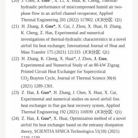
(20)
J. Chen,
J. Guo*
, X. Li, X. Huai, K. Cheng, Thermal-
hydraulic performance of mist/compressed humid air two-
phase flow in an airfoil channel recuperator, Applied
分区
Thermal Engineering 201 (2022) 117802. (JCR
: Q1)
(21)
H. Zhang,
J. Guo*
, X. Cui, J. Zhou, X. Huai, H. Zhang,
K. Cheng, Z. Han, Experimental and numerical
investigations of thermal-hydraulic characteristics in a novel
airfoil fin heat exchanger, International Journal of Heat and
分区
Mass Transfer 175 (2021) 121333. (JCR
: Q1)
(22)
H. Zhang, K. Cheng, X. Huai*, J. Zhou,
J. Guo
,
Experimental and Numerical Study of an 80-kW Zigzag
Printed Circuit Heat Exchanger for Supercritical
CO
Brayton Cycle, Journal of Thermal Science 30(4)
2
(2021) 1289-1301.
(23)
Z. Han,
J. Guo*
, H. Zhang, J. Chen, X. Huai, X. Cui,
Experimental and numerical studies on novel airfoil fins
heat exchanger in flue gas heat recovery system, Applied
分区
Thermal Engineering 192 (2021) 116939. (JCR
: Q1)
(24)
Z. Han,
J. Guo*
, X. Huai, Optimization method of a novel
airfoil fin heat exchanger based on the entransy dissipation
theory, SCIENTIA SINICA Technologica 51(10) (2021)
1219-1230.