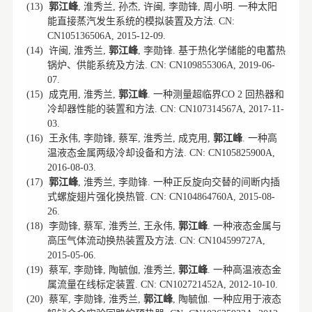
郭江峰
淮秀兰
孙杰
许闽
李勋锋
周小明
一种太阳
(13)
,
,
,
,
,
.
能直接蒸汽发生系统的模拟装置及方法
. CN:
CN105136506A, 2015-12-09.
许闽
淮秀兰
郭江峰
李勋锋
基于热化学储能的电蓄热
(14)
,
,
,
.
锅炉、供能系统及方法
. CN: CN109855306A, 2019-06-
07.
成克用
淮秀兰
郭江峰
一种测量超临界
回热器和
(15)
,
,
.
CO 2
冷却器性能的装置和方法
. CN: CN107314567A, 2017-11-
03.
王永伟
李勋锋
蔡军
淮秀兰
成克用
郭江峰
一种高
(16)
,
,
,
,
,
.
温液态金属两级冷却设备和方法
. CN: CN105825900A,
2016-08-03.
郭江峰
淮秀兰
李勋锋
一种正反旋向交替的间断内插
(17)
,
,
.
式螺旋翅片强化换热管
. CN: CN104864760A, 2015-08-
26.
李勋锋
蔡军
淮秀兰
王永伟
郭江峰
一种液态金属与
(18)
,
,
,
,
.
高压气体流动换热装置及方法
. CN: CN104599727A,
2015-05-06.
蔡军
李勋锋
陶毓伽
淮秀兰
郭江峰
一种高温液态金
(19)
,
,
,
,
.
属流量在线标定装置
. CN: CN102721452A, 2012-10-10.
蔡军
李勋锋
淮秀兰
郭江峰
陶毓伽
一种应用于液态
(20)
,
,
,
,
.