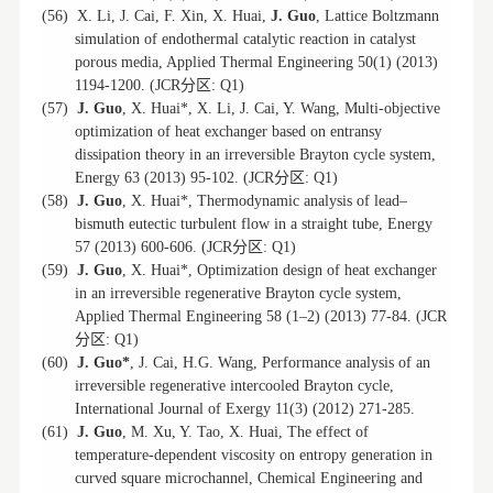
(56)
X. Li, J. Cai, F. Xin, X. Huai,
J. Guo
, Lattice Boltzmann
simulation of endothermal catalytic reaction in catalyst
porous media, Applied Thermal Engineering 50(1) (2013)
分区
1194-1200. (JCR
: Q1)
(57)
J. Guo
, X. Huai*, X. Li, J. Cai, Y. Wang, Multi-objective
optimization of heat exchanger based on entransy
dissipation theory in an irreversible Brayton cycle system,
分区
Energy 63 (2013) 95-102. (JCR
: Q1)
(58)
J. Guo
, X. Huai*, Thermodynamic analysis of lead–
bismuth eutectic turbulent flow in a straight tube, Energy
分区
57 (2013) 600-606. (JCR
: Q1)
(59)
J. Guo
, X. Huai*, Optimization design of heat exchanger
in an irreversible regenerative Brayton cycle system,
Applied Thermal Engineering 58 (1–2) (2013) 77-84. (JCR
分区
: Q1)
(60)
J. Guo*
, J. Cai, H.G. Wang, Performance analysis of an
irreversible regenerative intercooled Brayton cycle,
International Journal of Exergy 11(3) (2012) 271-285.
(61)
J. Guo
, M. Xu, Y. Tao, X. Huai, The effect of
temperature-dependent viscosity on entropy generation in
curved square microchannel, Chemical Engineering and