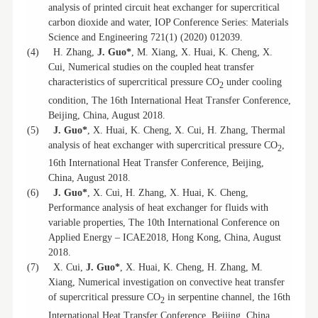
analysis of printed circuit heat exchanger for supercritical
carbon dioxide and water, IOP Conference Series: Materials
Science and Engineering 721(1) (2020) 012039.
(4)
H. Zhang,
J. Guo*
, M. Xiang, X. Huai, K. Cheng, X.
Cui, Numerical studies on the coupled heat transfer
characteristics of supercritical pressure CO
under cooling
2
condition, The 16th International Heat Transfer Conference,
Beijing, China, August 2018.
(5)
J. Guo*
, X. Huai, K. Cheng, X. Cui, H. Zhang, Thermal
analysis of heat exchanger with supercritical pressure CO
,
2
16th International Heat Transfer Conference, Beijing,
China, August 2018.
(6)
J. Guo*
, X. Cui, H. Zhang, X. Huai, K. Cheng,
Performance analysis of heat exchanger for fluids with
variable properties, The 10th International Conference on
Applied Energy – ICAE2018, Hong Kong, China, August
2018.
(7)
X. Cui,
J. Guo*
, X. Huai, K. Cheng, H. Zhang, M.
Xiang, Numerical investigation on convective heat transfer
of supercritical pressure CO
in serpentine channel, the 16th
2
International Heat Transfer Conference, Beijing, China,