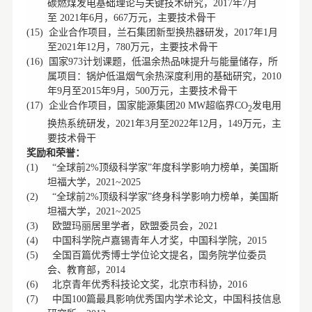
碳燃煤发电基础理论与关键技术研究，
年
月
2017
7
至
年
月，
万元，主要技术骨干
2021
6
667
企业合作项目，兰石集团新型换热器研发，
年
月
(15)
2017
1
至
年
月，
万元，主要技术骨干
2021
12
780
国家
计划课题，低温余热品味提升与能量储存，所
(16)
973
属项目：锅炉低温烟气余热深度利用的基础研究，
2010
年
月至
年
月，
万元，主要技术骨干
9
2015
9
500
企业合作项目，国家能源集团
超临界
发电用
(17)
20 MW
CO
2
换热系统研发，
年
月至
年
月，
万元，主
2021
3
2022
12
149
要技术骨干
奖励和荣誉：
全球前
顶级科学家
年度科学影响力榜单，美国斯
(1)
“
2%
”
坦福大学，
2021~2025
全球前
顶级科学家
终身科学影响力榜单，美国斯
(2)
“
2%
”
坦福大学，
2021~2025
欧盟玛丽居里学者，欧盟委员会，
(3)
2021
中国科学院卢嘉锡青年人才奖，中国科学院，
(4)
2015
全国百篇优秀博士学位论文提名，国务院学位委员
(5)
会、教育部，
2014
北京青年优秀科技论文奖，北京市科协，
(6)
2016
中国
篇最具影响优秀国内学术论文，中国科技信息
(7)
100