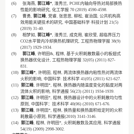
张海燕
郭江峰
淮秀兰
内轴向导热对局部换热
(6)
,
*
,
, PCHE
性能的影响研究
化工学报
,
70 (2019) 4590-4598.
曹勇
郭江峰
党睿
张思思
柳松
崔治国
公共机构高
(7)
,
,
,
,
,
,
效用能关键技术的研究
中国基础科学
科技计划
,
·
21(5)
(2019) 31-40.
相梦如
郭江峰
淮秀兰
成克用
崔欣莹
超临界压力
(8)
,
*
,
,
,
,
水平管内冷却换热机理研究
工程热物理学报
CO2
,
38(9)
(2017) 1929-1934.
郭江峰
许明田
程林
基于火积耗散数最小的板翅式
(9)
,
&,
,
换热器优化设计
工程热物理学报
,
32(05) (2011) 827-
831.
郭江峰
许明田
程林
两流体换热器内粘性热对两流体
(10)
*
,
,
,
火积的影响
中国科学
技术科学
,
:
41(05) (2011) 621-627.
郭江峰
许明田
程林
换热器内随温度变化的黏度对两
(11)
,
*,
,
流体火积的影响
科学通报
,
56(23) (2011) 1934-1939.
郭江峰
许明田
程林
换热器设计中的火积耗散均匀性
(12)
,
*,
,
原则
中国科学：技术科学
,
40(06) (2010) 671-676.
郭江峰
许明田
程林
换热量和换热面积给定时的火积
(13)
,
*,
,
耗散最小原则
科学通报
,
(2010) 3141-3146.
郭江峰
程林
许明田
火积耗散数及其应用
科学通报
(14)
,
,
*,
,
54(19) (2009) 2998-3002.