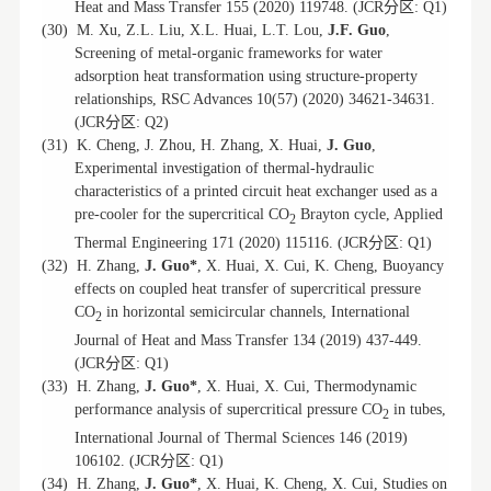
分区
Heat and Mass Transfer 155 (2020) 119748. (JCR
: Q1)
(30)
M. Xu, Z.L. Liu, X.L. Huai, L.T. Lou,
J.F. Guo
,
Screening of metal-organic frameworks for water
adsorption heat transformation using structure-property
relationships, RSC Advances 10(57) (2020) 34621-34631.
分区
(JCR
: Q2)
(31)
K. Cheng, J. Zhou, H. Zhang, X. Huai,
J. Guo
,
Experimental investigation of thermal-hydraulic
characteristics of a printed circuit heat exchanger used as a
pre-cooler for the supercritical CO
Brayton cycle, Applied
2
分区
Thermal Engineering 171 (2020) 115116. (JCR
: Q1)
(32)
H. Zhang,
J. Guo*
, X. Huai, X. Cui, K. Cheng, Buoyancy
effects on coupled heat transfer of supercritical pressure
CO
in horizontal semicircular channels, International
2
Journal of Heat and Mass Transfer 134 (2019) 437-449.
分区
(JCR
: Q1)
(33)
H. Zhang,
J. Guo*
, X. Huai, X. Cui, Thermodynamic
performance analysis of supercritical pressure CO
in tubes,
2
International Journal of Thermal Sciences 146 (2019)
分区
106102. (JCR
: Q1)
(34)
H. Zhang,
J. Guo*
, X. Huai, K. Cheng, X. Cui, Studies on