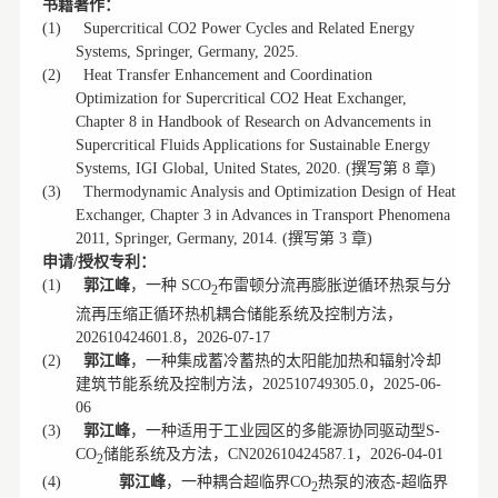
书籍著作：
(1)
Supercritical CO2 Power Cycles and Related Energy
Systems, Springer, Germany, 2025.
(2)
Heat Transfer Enhancement and Coordination
Optimization for Supercritical CO2 Heat Exchanger,
Chapter 8 in Handbook of Research on Advancements in
Supercritical Fluids Applications for Sustainable Energy
撰写第
章
Systems, IGI Global, United States, 2020. (
8
)
(3)
Thermodynamic Analysis and Optimization Design of Heat
Exchanger, Chapter 3 in Advances in Transport Phenomena
撰写第
章
2011, Springer, Germany, 2014. (
3
)
申请
授权专利：
/
郭江峰
，一种
布雷顿分流再膨胀逆循环热泵与分
(1)
SCO
2
流再压缩正循环热机耦合储能系统及控制方法，
，
202610424601.8
2026-07-17
郭江峰
，一种集成蓄冷蓄热的太阳能加热和辐射冷却
(2)
建筑节能系统及控制方法，
，
202510749305.0
2025-06-
06
郭江峰
，一种适用于工业园区的多能源协同驱动型
(3)
S-
储能系统及方法，
，
CO
CN202610424587.1
2026-04-01
2
郭江峰
，一种耦合超临界
热泵的液态
超临界
(4)
CO
-
2