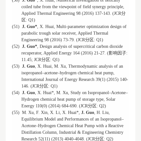
(50)
J. Guo*
, X. Huai, Numerical investigation of helically
coiled tube from the viewpoint of field synergy principle,
分
Applied Thermal Engineering 98 (2016) 137-143. (JCR
区
: Q1)
(51)
J. Guo*
, X. Huai, Multi-parameter optimization design of
parabolic trough solar receiver, Applied Thermal
分区
Engineering 98 (2016) 73-79. (JCR
: Q1)
(52)
J. Guo*
, Design analysis of supercritical carbon dioxide
影响因子
recuperator, Applied Energy 164 (2016) 21-27. (
:
分区
11.45; JCR
: Q1)
(53)
J. Guo
, X. Huai, M. Xu, Thermodynamic analysis of an
isopropanol–acetone–hydrogen chemical heat pump,
International Journal of Energy Research 39(1) (2015) 140-
分区
146. (JCR
: Q1)
(54)
J. Guo
, X. Huai*, M. Xu, Study on Isopropanol–Acetone–
Hydrogen chemical heat pump of storage type, Solar
分区
Energy 110(0) (2014) 684-690. (JCR
: Q2)
(55)
M. Xu, F. Xin, X. Li, X. Huai*,
J. Guo
, H. Liu,
Equilibrium Model and Performances of an Isopropanol–
Acetone–Hydrogen Chemical Heat Pump with a Reactive
Distillation Column, Industrial & Engineering Chemistry
分区
Research 52(11) (2013) 4040-4048. (JCR
: Q2)