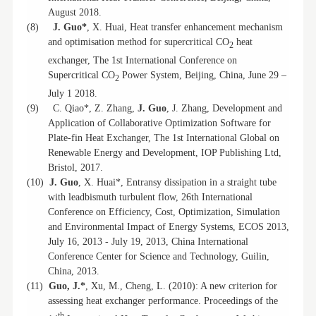
August 2018.
(8)
J. Guo*
, X. Huai, Heat transfer enhancement mechanism
and optimisation method for supercritical CO
heat
2
exchanger, The 1st International Conference on
Supercritical CO
Power System, Beijing, China, June 29 –
2
July 1 2018.
(9)
C. Qiao*, Z. Zhang,
J. Guo
, J. Zhang, Development and
Application of Collaborative Optimization Software for
Plate-fin Heat Exchanger, The 1st International Global on
Renewable Energy and Development, IOP Publishing Ltd,
Bristol, 2017.
(10)
J. Guo
, X. Huai*, Entransy dissipation in a straight tube
with leadbismuth turbulent flow, 26th International
Conference on Efficiency, Cost, Optimization, Simulation
and Environmental Impact of Energy Systems, ECOS 2013,
July 16, 2013 - July 19, 2013, China International
Conference Center for Science and Technology, Guilin,
China, 2013.
(11)
Guo, J.*
, Xu, M., Cheng, L. (2010): A new criterion for
assessing heat exchanger performance. Proceedings of the
th