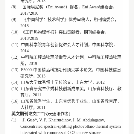
研究所，
2013
国际埃尼奖（
）提名，
组委会，
(8)
Eni Award
Eni Award
2017/2016
《中国科学：技术科学》优秀审稿人，期刊编委会，
(9)
2018
《工程热物理学报》突出贡献者，期刊编委会，
(10)
2018/2019
中国科学院青年创新促进会人才计划，中国科学院，
(11)
2014
中科院工程热物理所攀登人才计划，中科院工程热物理
(12)
所，
2019
中国精品科技期刊顶尖学术论文，中国科技信息
(13)
F5000-
研究所，
2013
山东大学优秀博士学位论文，山东大学，
(14)
2012
山东省研究生优秀科技创新成果奖，山东省科技厅、教
(15)
育厅，
2011
山东省优秀学生、山东省优秀毕业生，山东省教育厅、
(16)
人社厅，
2011
英文期刊论文
代表通讯作者
(“*”
)
(1)
J. Guo*,
V. F. Khairutdinov, I. M. Abdulagatov,
Concentrated spectral-splitting photovoltaic-thermal system
integrated with compressed CO2 energy storage: