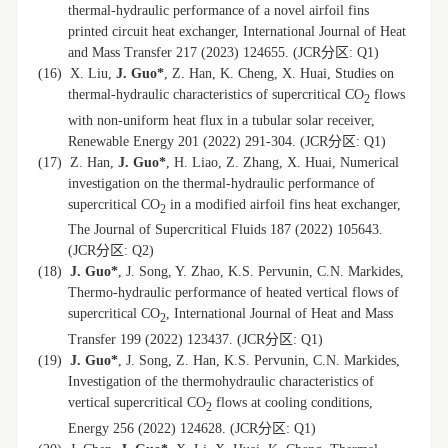
thermal-hydraulic performance of a novel airfoil fins
printed circuit heat exchanger, International Journal of Heat
分区
and Mass Transfer 217 (2023) 124655.
(JCR
: Q1)
(16)
X. Liu,
J. Guo*
, Z. Han, K. Cheng, X. Huai, Studies on
thermal-hydraulic characteristics of supercritical CO
flows
2
with non-uniform heat flux in a tubular solar receiver,
分区
Renewable Energy 201 (2022) 291-304. (JCR
: Q1)
(17)
Z. Han,
J. Guo*
, H. Liao, Z. Zhang, X. Huai, Numerical
investigation on the thermal-hydraulic performance of
supercritical CO
in a modified airfoil fins heat exchanger,
2
The Journal of Supercritical Fluids 187 (2022) 105643.
分区
(JCR
: Q2)
(18)
J. Guo*
, J. Song, Y. Zhao, K.S. Pervunin, C.N. Markides,
Thermo-hydraulic performance of heated vertical flows of
supercritical CO
, International Journal of Heat and Mass
2
分区
Transfer 199 (2022) 123437.
(JCR
: Q1)
(19)
J. Guo*
, J. Song, Z. Han, K.S. Pervunin, C.N. Markides,
Investigation of the thermohydraulic characteristics of
vertical supercritical CO
flows at cooling conditions,
2
分区
Energy 256 (2022) 124628. (JCR
: Q1)