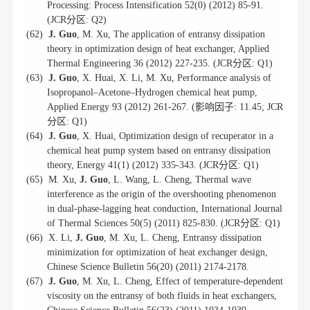
Processing: Process Intensification 52(0) (2012) 85-91.
分区
(JCR
: Q2)
(62)
J. Guo
, M. Xu, The application of entransy dissipation
theory in optimization design of heat exchanger, Applied
分区
Thermal Engineering 36 (2012) 227-235. (JCR
: Q1)
(63)
J. Guo
, X. Huai, X. Li, M. Xu, Performance analysis of
Isopropanol–Acetone–Hydrogen chemical heat pump,
影响因子
Applied Energy 93 (2012) 261-267. (
: 11.45; JCR
分区
: Q1)
(64)
J. Guo
, X. Huai, Optimization design of recuperator in a
chemical heat pump system based on entransy dissipation
分区
theory, Energy 41(1) (2012) 335-343. (JCR
: Q1)
(65)
M. Xu,
J. Guo
, L. Wang, L. Cheng, Thermal wave
interference as the origin of the overshooting phenomenon
in dual-phase-lagging heat conduction, International Journal
分区
of Thermal Sciences 50(5) (2011) 825-830. (JCR
: Q1)
(66)
X. Li,
J. Guo
, M. Xu, L. Cheng, Entransy dissipation
minimization for optimization of heat exchanger design,
Chinese Science Bulletin 56(20) (2011) 2174-2178.
(67)
J. Guo
, M. Xu, L. Cheng, Effect of temperature-dependent
viscosity on the entransy of both fluids in heat exchangers,