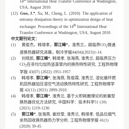
14
International Heat Transfer Conference at Washington,
USA, August 2010.
(12)
Guo, J.*
, Xu, M., Cheng, L. (2010): The application of
entransy dissipation theory in optimization design of heat
th
exchanger. Proceedings of the 14
International Heat
Transfer Conference at Washington, USA, August 2010.
中文期刊论文：
黄俊杰，韩增孝，
郭江峰
，淮秀兰，超临界
微通
(1)
*
CO
2
道换热器研究进展，制冷学报
44(04)(2023)1-14.
刘晓凯
郭江峰
韩增孝
张海燕
淮秀兰
超临界压力
(2)
,
*
,
,
,
,
在非均匀加热竖直管内的换热特性研究
工程热物理
CO
,
2
学报
43(07) (2022) 1951-1957.
韩增孝
郭江峰
张海燕
陈俊霖
淮秀兰
湿化循环燃
(3)
,
*
,
,
,
,
机回热器加压湿空气流动换热特性研究
工程热物理学
,
报
42(11) (2021) 2899-2910.
韩增孝
郭江峰
淮秀兰
基于火积耗散理论的新翼型
(4)
,
*
,
,
换热器优化方法研究
中国科学：技术科学
,
51 (10)
(2021) 1219-1230.
郭江峰
张海燕
崔欣莹
淮秀兰
韩增孝
低品位烟气
(5)
*
,
,
,
,
,
余热回收换热器热力学分析
工程热物理学报
,
41(1)
(2020) 39-45.