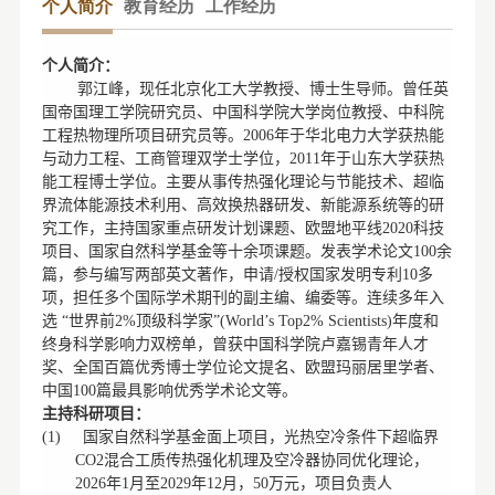
个人简介
教育经历
工作经历
个人简介：
郭江峰，现任北京化工大学教授、博士生导师。曾任英
国帝国理工学院研究员、中国科学院大学岗位教授、中科院
工程热物理所项目研究员等。
年于华北电力大学获热能
2006
与动力工程、工商管理双学士学位，
年于山东大学获热
2011
能工程博士学位。主要从事传热强化理论与节能技术、超临
界流体能源技术利用、高效换热器研发、新能源系统等的研
究工作，主持国家重点研发计划课题、欧盟地平线
科技
2020
项目、国家自然科学基金等十余项课题。发表学术论文
余
100
篇，参与编写两部英文著作，申请
授权国家发明专利
多
/
10
项，担任多个国际学术期刊的副主编、编委等。连续多年入
选
世界前
顶级科学家
年度和
“
2%
”(World’s Top2% Scientists)
终身科学影响力双榜单，曾获中国科学院卢嘉锡青年人才
奖、全国百篇优秀博士学位论文提名、欧盟玛丽居里学者、
中国
篇最具影响优秀学术论文等。
100
主持科研项目：
国家自然科学基金面上项目，光热空冷条件下超临界
(1)
混合工质传热强化机理及空冷器协同优化理论，
CO2
年
月至
年
月，
万元，项目负责人
2026
1
2029
12
50