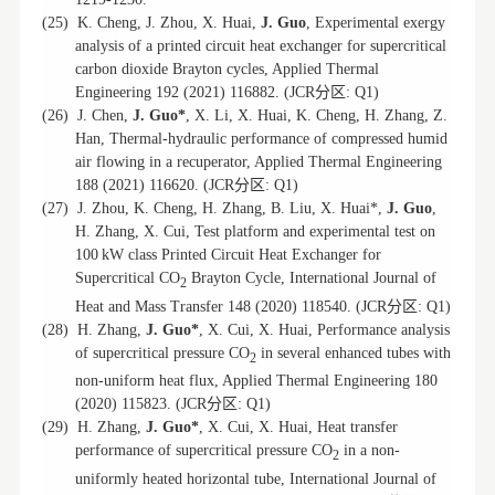
(25)
K. Cheng, J. Zhou, X. Huai,
J. Guo
, Experimental exergy
analysis of a printed circuit heat exchanger for supercritical
carbon dioxide Brayton cycles, Applied Thermal
分区
Engineering 192 (2021) 116882. (JCR
: Q1)
(26)
J. Chen,
J. Guo*
, X. Li, X. Huai, K. Cheng, H. Zhang, Z.
Han, Thermal-hydraulic performance of compressed humid
air flowing in a recuperator, Applied Thermal Engineering
分区
188 (2021) 116620. (JCR
: Q1)
(27)
J. Zhou, K. Cheng, H. Zhang, B. Liu, X. Huai*,
J. Guo
,
H. Zhang, X. Cui, Test platform and experimental test on
100 kW class Printed Circuit Heat Exchanger for
Supercritical CO
Brayton Cycle, International Journal of
2
分区
Heat and Mass Transfer 148 (2020) 118540. (JCR
: Q1)
(28)
H. Zhang,
J. Guo*
, X. Cui, X. Huai, Performance analysis
of supercritical pressure CO
in several enhanced tubes with
2
non-uniform heat flux, Applied Thermal Engineering 180
分区
(2020) 115823. (JCR
: Q1)
(29)
H. Zhang,
J. Guo*
, X. Cui, X. Huai, Heat transfer
performance of supercritical pressure CO
in a non-
2
uniformly heated horizontal tube, International Journal of