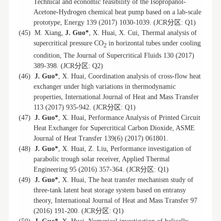
Technical and economic feasibility of the Isopropanol-
Acetone-Hydrogen chemical heat pump based on a lab-scale
分区
prototype, Energy 139 (2017) 1030-1039. (JCR
: Q1)
(45)
M. Xiang,
J. Guo*
, X. Huai, X. Cui, Thermal analysis of
supercritical pressure CO
in horizontal tubes under cooling
2
condition, The Journal of Supercritical Fluids 130 (2017)
分区
389-398. (JCR
: Q2)
(46)
J. Guo*
, X. Huai, Coordination analysis of cross-flow heat
exchanger under high variations in thermodynamic
properties, International Journal of Heat and Mass Transfer
分区
113 (2017) 935-942. (JCR
: Q1)
(47)
J. Guo*
, X. Huai, Performance Analysis of Printed Circuit
Heat Exchanger for Supercritical Carbon Dioxide, ASME
Journal of Heat Transfer 139(6) (2017) 061801.
(48)
J. Guo*
, X. Huai, Z. Liu, Performance investigation of
parabolic trough solar receiver, Applied Thermal
分区
Engineering 95 (2016) 357-364. (JCR
: Q1)
(49)
J. Guo*
, X. Huai, The heat transfer mechanism study of
three-tank latent heat storage system based on entransy
theory, International Journal of Heat and Mass Transfer 97
分区
(2016) 191-200. (JCR
: Q1)