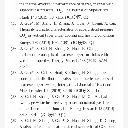
the thermal-hydraulic performance of zigzag channel with
supercritical pressure CO
, The Journal of Supercritical
2
分区
Fluids 148 (2019) 104-115. (JCR
: Q2)
(35)
J. Guo*
, M. Xiang, H. Zhang, X. Huai, K. Cheng, X. Cui,
Thermal-hydraulic characteristics of supercritical pressure
CO
in vertical tubes under cooling and heating conditions,
2
分区
Energy 170 (2019) 1067-1081. (JCR
: Q1)
(36)
J. Guo*
, X. Cui, H. Zhang, X. Huai, K. Cheng,
Performance analysis of heat exchanger for fluids with
variable properties, Energy Procedia 158 (2019) 5724-
5734.
(37)
J. Guo*
, X. Cui, X. Huai, K. Cheng, H. Zhang, The
coordination distribution analysis on the series schemes of
heat exchanger system, International Journal of Heat and
分区
Mass Transfer 129 (2019) 37-46. (JCR
: Q1)
(38)
X. Cui, H. Zhang,
J. Guo*
, X. Huai, M. Xu, Analysis of
two-stage waste heat recovery based on natural gas-fired
boiler, International Journal of Energy Research 43 (2019)
分区
8898
–
8912.
(JCR
: Q1)
(39)
X. Cui, M. Xiang,
J. Guo*
, X. Huai, H. Zhang, K. Cheng,
Analysis of coupled heat transfer of supercritical CO
from