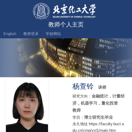
教师个人主页
English
教师登录
学校网站
杨萱铃
讲师
金融统计，计量经
研究方向：
济，机器学习，量化投资
教师
博士研究生毕业
学历：
永久地址:https://faculty.buct.e
du.cn/cmp/yxl1/main.htm